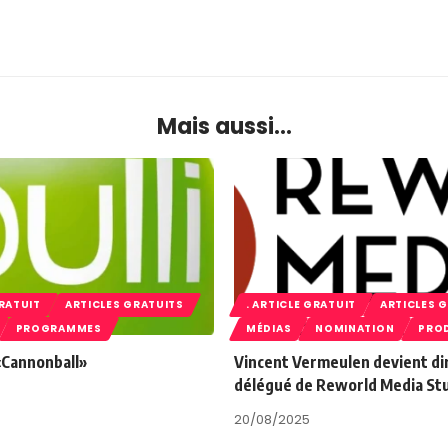
Mais aussi...
GRATUIT
ARTICLES GRATUITS
. ARTICLE GRATUIT
ARTICLES 
PROGRAMMES
MÉDIAS
NOMINATION
PRO
 «Cannonball»
Vincent Vermeulen devient di
délégué de Reworld Media St
20/08/2025