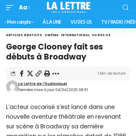
Aa
– Mon compte –
À LA UNE
VU DES US
TV / RADIO / MÉD
ARTICLES GRATUITS
CINÉMA
INTERNATIONAL
VU DES US
George Clooney fait ses
débuts à Broadway
1 Min de lecture
La Lettre de l'Audiovisuel
Dernière mise à jour 04/04/2025 08:51
L’acteur oscarisé s’est lancé dans une
nouvelle aventure théâtrale en revenant
sur scène à Broadway sa dernière