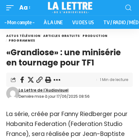
Aa
– Mon compte –
À LA UNE
VU DES US
TV / RADIO / MÉD
ACTUS TÉLÉVISION
ARTICLES GRATUITS
PRODUCTION
PROGRAMMES
«Grandiose» : une minisérie
en tournage pour TF1
1 Min de lecture
La Lettre de l'Audiovisuel
Dernière mise à jour 17/06/2025 08:56
La série, créée par Fanny Riedberger pour
Habanita Federation (Federation Studio
France), sera réalisée par Jean-Baptiste