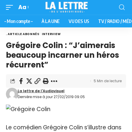
Aa
– Mon compte –
À LA UNE
VU DES US
TV / RADIO / MÉD
. ARTICLE ABONNÉS
INTERVIEW
Grégoire Colin : “J’aimerais
beaucoup incarner un héros
récurrent”
5 Min de lecture
La lettre de l'Audiovisuel
Dernière mise à jour 27/02/2019 09:05
Le comédien Grégoire Colin s’illustre dans