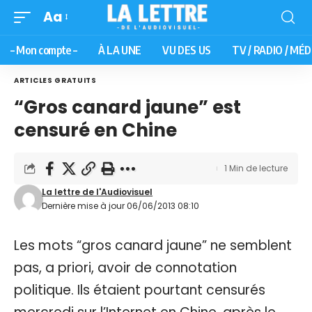
Aa
– Mon compte –
À LA UNE
VU DES US
TV / RADIO / MÉD
ARTICLES GRATUITS
“Gros canard jaune” est
censuré en Chine
1 Min de lecture
La lettre de l'Audiovisuel
Dernière mise à jour 06/06/2013 08:10
Les mots “gros canard jaune” ne semblent
pas, a priori, avoir de connotation
politique. Ils étaient pourtant censurés