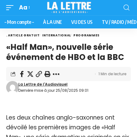
Aa
– Mon compte –
À LA UNE
VU DES US
TV / RADIO / MÉD
. ARTICLE GRATUIT
INTERNATIONAL
PROGRAMMES
«Half Man», nouvelle série
événement de HBO et la BBC
1 Min de lecture
La Lettre de l'Audiovisuel
Dernière mise à jour 25/08/2025 09:01
Les deux chaînes anglo-saxonnes ont
dévoilé les premières images de «Half