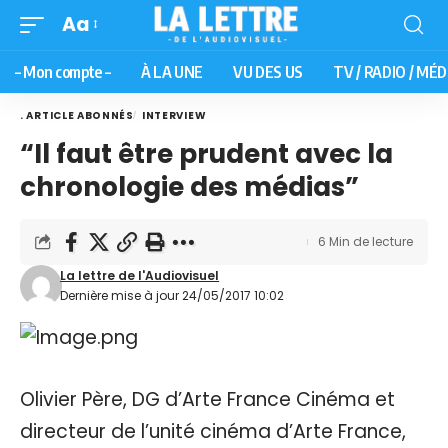
Aa
– Mon compte –
À LA UNE
VU DES US
TV / RADIO / MÉD
. ARTICLE ABONNÉS
INTERVIEW
“Il faut être prudent avec la
chronologie des médias”
6 Min de lecture
La lettre de l'Audiovisuel
Dernière mise à jour 24/05/2017 10:02
Olivier Père, DG d’Arte France Cinéma et
directeur de l’unité cinéma d’Arte France,