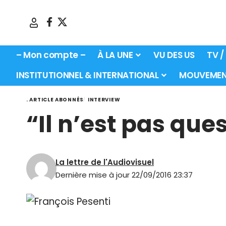
– Mon compte –
À LA UNE
VU DES US
TV /
INSTITUTIONNEL & INTERNATIONAL
MOUVEMEN
. ARTICLE ABONNÉS
INTERVIEW
“Il n’est pas que
La lettre de l'Audiovisuel
Dernière mise à jour 22/09/2016 23:37