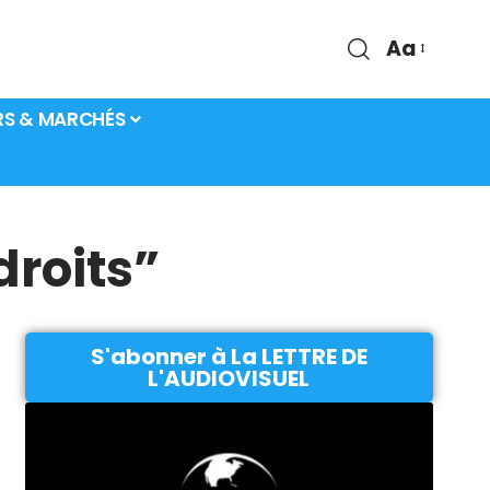
Aa
RS & MARCHÉS
droits”
S'abonner à La LETTRE DE
L'AUDIOVISUEL