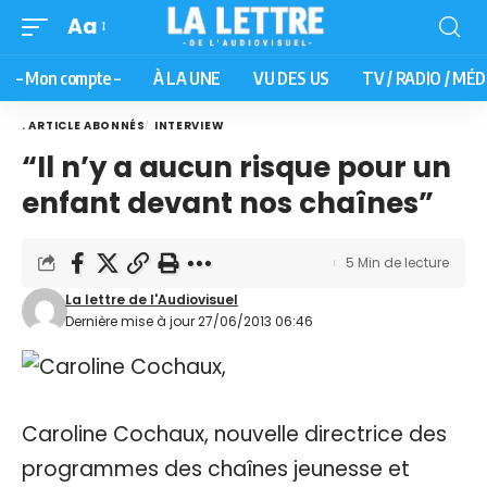
Aa
– Mon compte –
À LA UNE
VU DES US
TV / RADIO / MÉD
. ARTICLE ABONNÉS
INTERVIEW
“Il n’y a aucun risque pour un
enfant devant nos chaînes”
5 Min de lecture
La lettre de l'Audiovisuel
Dernière mise à jour 27/06/2013 06:46
Caroline Cochaux, nouvelle directrice des
programmes des chaînes jeunesse et