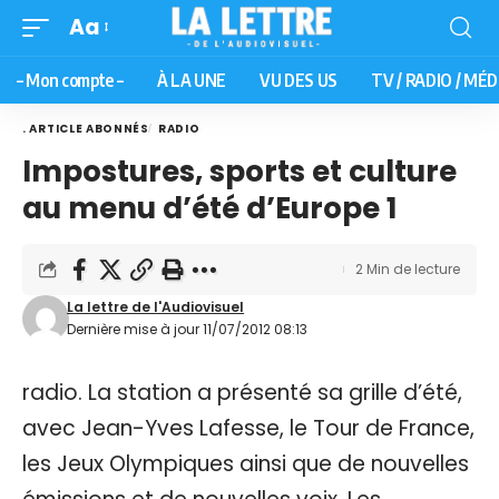
Aa
– Mon compte –
À LA UNE
VU DES US
TV / RADIO / MÉD
. ARTICLE ABONNÉS
RADIO
Impostures, sports et culture
au menu d’été d’Europe 1
2 Min de lecture
La lettre de l'Audiovisuel
Dernière mise à jour 11/07/2012 08:13
radio. La station a présenté sa grille d’été,
avec Jean-Yves Lafesse, le Tour de France,
les Jeux Olympiques ainsi que de nouvelles