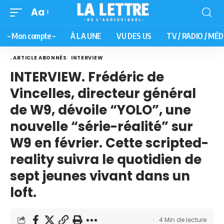
Aa
– Mon compte –
À LA UNE
VU DES US
TV / RADIO / MÉD
. ARTICLE ABONNÉS
INTERVIEW
INTERVIEW. Frédéric de
Vincelles, directeur général
de W9, dévoile “YOLO”, une
nouvelle “série-réalité” sur
W9 en février. Cette scripted-
reality suivra le quotidien de
sept jeunes vivant dans un
loft.
4 Min de lecture