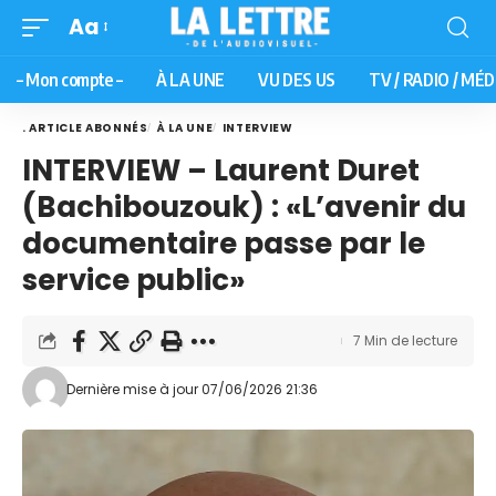
Aa
– Mon compte –
À LA UNE
VU DES US
TV / RADIO / MÉD
. ARTICLE ABONNÉS
À LA UNE
INTERVIEW
INTERVIEW – Laurent Duret
(Bachibouzouk) : «L’avenir du
documentaire passe par le
service public»
7 Min de lecture
Dernière mise à jour 07/06/2026 21:36