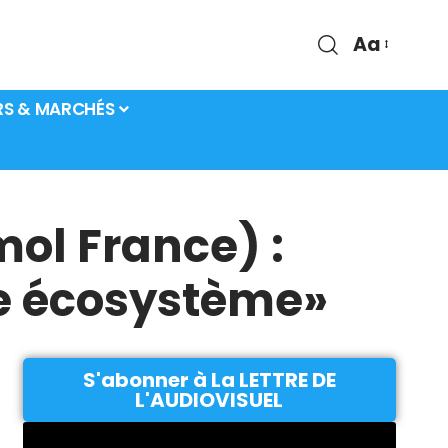
Aa
RS & MARCHÉS
ol France) :
le écosystème»
S'abonner à La LETTRE DE
L'AUDIOVISUEL