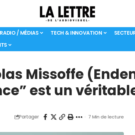
 RADIO / MÉDIAS
TECH & INNOVATION
SECTEU
TS
las Missoffe (Endem
ce” est un véritab
Partager
7 Min de lecture