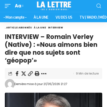
Aa
– Mon compte –
À LA UNE
VU DES US
TV / RADIO / MÉD
. ARTICLE ABONNÉS
À LA UNE
INTERVIEW
INTERVIEW – Romain Verley
(Native) : «Nous aimons bien
dire que nos sujets sont
‘géopop’»
9 Min de lecture
Dernière mise à jour 21/05/2026 21:27