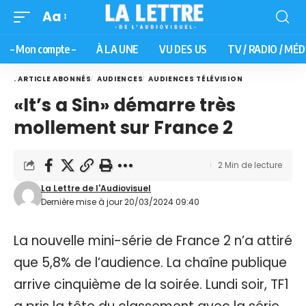
Aa
– Mon compte –
À LA UNE
VU DES US
TV / RADIO / MÉD
. ARTICLE ABONNÉS
AUDIENCES
AUDIENCES TÉLÉVISION
«It’s a Sin» démarre très
mollement sur France 2
2 Min de lecture
La Lettre de l'Audiovisuel
Dernière mise à jour 20/03/2024 09:40
La nouvelle mini-série de France 2 n’a attiré
que 5,8% de l’audience. La chaîne publique
arrive cinquième de la soirée. Lundi soir, TF1