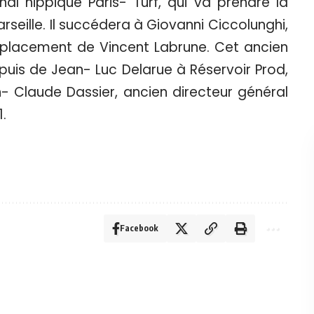
nal hippique Paris- Turf, qui va prendre la
seille. Il succédera à Giovanni Ciccolunghi,
emplacement de Vincent Labrune. Cet ancien
puis de Jean- Luc Delarue à Réservoir Prod,
 Claude Dassier, ancien directeur général
1.
Facebook