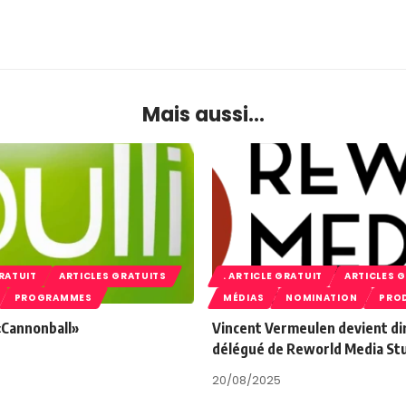
Mais aussi...
GRATUIT
ARTICLES GRATUITS
. ARTICLE GRATUIT
ARTICLES 
PROGRAMMES
MÉDIAS
NOMINATION
PRO
 «Cannonball»
Vincent Vermeulen devient di
délégué de Reworld Media St
20/08/2025