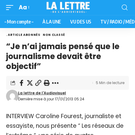
Aa
– Mon compte –
À LA UNE
VU DES US
TV / RADIO / MÉD
. ARTICLE ABONNÉS
NON CLASSÉ
“Je n’ai jamais pensé que le
journalisme devait être
objectif”
5 Min de lecture
La lettre de l'Audiovisuel
Dernière mise à jour 17/01/2013 05:24
INTERVIEW Caroline Fourest, journaliste et
essayiste, nous présente “ Les réseaux de