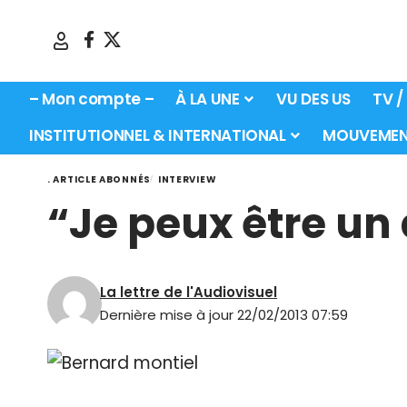
– Mon compte –
À LA UNE
VU DES US
TV /
INSTITUTIONNEL & INTERNATIONAL
MOUVEMEN
. ARTICLE ABONNÉS
INTERVIEW
“Je peux être un
La lettre de l'Audiovisuel
Dernière mise à jour 22/02/2013 07:59