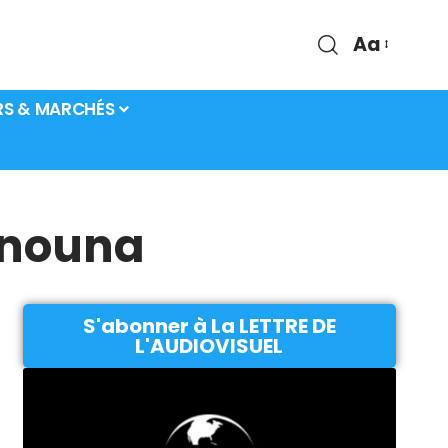
Aa
RS & MARCHÉS
anouna
S'abonner à La LETTRE DE
L'AUDIOVISUEL