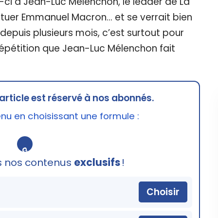
s-ci à Jean-Luc Mélenchon, le leader de La
tituer Emmanuel Macron… et se verrait bien
 depuis plusieurs mois, c’est surtout pour
répétition que Jean-Luc Mélenchon fait
article est réservé à nos abonnés.
u en choisissant une formule :
🔒
s nos contenus
exclusifs
!
Choisir