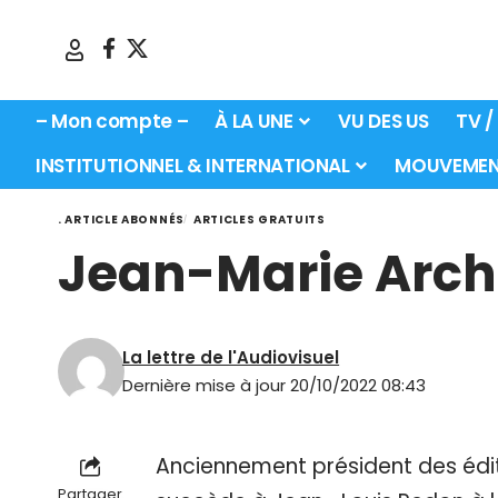
– Mon compte –
À LA UNE
VU DES US
TV /
INSTITUTIONNEL & INTERNATIONAL
MOUVEMEN
. ARTICLE ABONNÉS
ARTICLES GRATUITS
Jean-Marie Arch
La lettre de l'Audiovisuel
Dernière mise à jour 20/10/2022 08:43
Anciennement président des édi
Partager