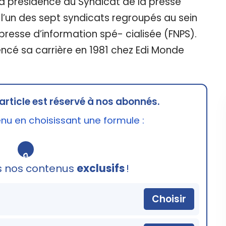
a présidence du Syndicat de la presse
l’un des sept syndicats regroupés au sein
presse d’information spé- cialisée (FNPS).
é sa carrière en 1981 chez Edi Monde
article est réservé à nos abonnés.
u en choisissant une formule :
🔒
s nos contenus
exclusifs
!
Choisir