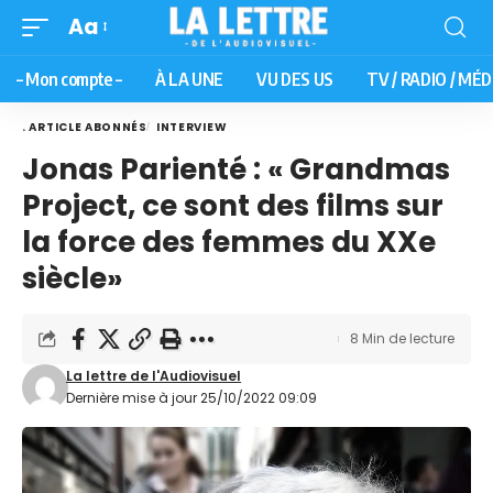
Aa
– Mon compte –
À LA UNE
VU DES US
TV / RADIO / MÉD
. ARTICLE ABONNÉS
INTERVIEW
Jonas Parienté : « Grandmas
Project, ce sont des films sur
la force des femmes du XXe
siècle»
8 Min de lecture
La lettre de l'Audiovisuel
Dernière mise à jour 25/10/2022 09:09