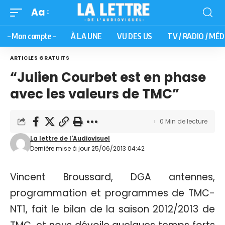
Aa
– Mon compte –
À LA UNE
VU DES US
TV / RADIO / MÉD
ARTICLES GRATUITS
“Julien Courbet est en phase
avec les valeurs de TMC”
0 Min de lecture
La lettre de l'Audiovisuel
Dernière mise à jour 25/06/2013 04:42
Vincent Broussard, DGA antennes,
programmation et programmes de TMC-
NT1, fait le bilan de la saison 2012/2013 de