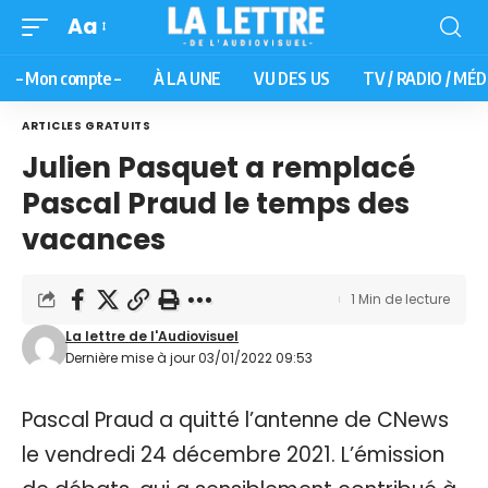
Aa
– Mon compte –
À LA UNE
VU DES US
TV / RADIO / MÉD
ARTICLES GRATUITS
Julien Pasquet a remplacé
Pascal Praud le temps des
vacances
1 Min de lecture
La lettre de l'Audiovisuel
Dernière mise à jour 03/01/2022 09:53
Pascal Praud a quitté l’antenne de CNews
le vendredi 24 décembre 2021. L’émission