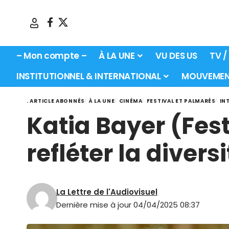
– Mon compte –
À LA UNE
VU DES US
TV /
INSTITUTIONNEL & INTERNATIONAL
MOUVEMEN
. ARTICLE ABONNÉS
À LA UNE
CINÉMA
FESTIVAL ET PALMARÈS
IN
Katia Bayer (Fest
refléter la divers
La Lettre de l'Audiovisuel
Dernière mise à jour 04/04/2025 08:37