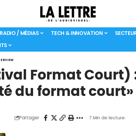
 RADIO / MÉDIAS
TECH & INNOVATION
SECTEU
TS
TERVIEW
ival Format Court) 
ité du format court»
Partager
7 Min de lecture