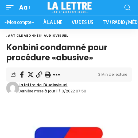
Aa
– Mon compte –
À LA UNE
VU DES US
TV / RADIO / MÉD
. ARTICLE ABONNÉS
AUDIOVISUEL
Konbini condamné pour
procédure «abusive»
3 Min de lecture
La lettre de l'Audiovisuel
Dernière mise à jour 11/10/2022 07:50