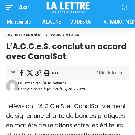
Aa
– Mon compte –
À LA UNE
VU DES US
TV / RADIO / MÉD
. ARTICLE ABONNÉS
TV / RADIO / MÉDIAS
L’A.C.C.e.S. conclut un accord
avec CanalSat
2 Min de lecture
La lettre de l'Audiovisuel
Dernière mise à jour 26/06/2012 20:28
télévision. L’A.C.C.e.S. et CanalSat viennent
de signer une charte de bonnes pratiques
en matière de relations entre les éditeurs