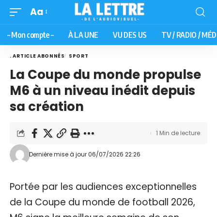
Aa
– Mon compte –
À LA UNE
VU DES US
TV / RADIO / MÉD
. ARTICLE ABONNÉS
SPORT
La Coupe du monde propulse
M6 à un niveau inédit depuis
sa création
1 Min de lecture
Dernière mise à jour 06/07/2026 22:26
Portée par les audiences exceptionnelles
de la Coupe du monde de football 2026,