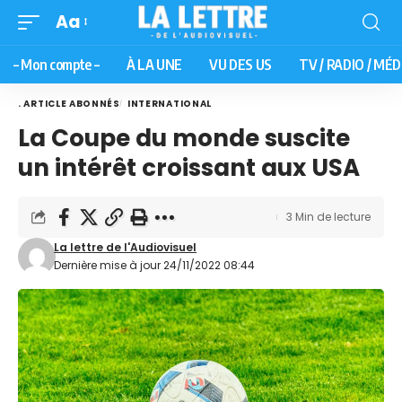
Aa
– Mon compte –
À LA UNE
VU DES US
TV / RADIO / MÉD
. ARTICLE ABONNÉS
INTERNATIONAL
La Coupe du monde suscite
un intérêt croissant aux USA
3 Min de lecture
La lettre de l'Audiovisuel
Dernière mise à jour 24/11/2022 08:44