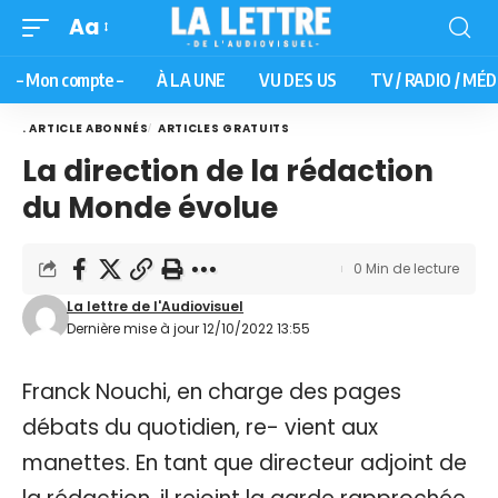
Aa
– Mon compte –
À LA UNE
VU DES US
TV / RADIO / MÉD
. ARTICLE ABONNÉS
ARTICLES GRATUITS
La direction de la rédaction
du Monde évolue
0 Min de lecture
La lettre de l'Audiovisuel
Dernière mise à jour 12/10/2022 13:55
Franck Nouchi, en charge des pages
débats du quotidien, re- vient aux
manettes. En tant que directeur adjoint de