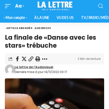
Aa
– Mon compte –
À LA UNE
VU DES US
TV / RADIO / MÉD
. ARTICLE ABONNÉS
AUDIENCES
La finale de «Danse avec les
stars» trébuche
2 Min de lecture
La lettre de l'Audiovisuel
Dernière mise à jour 14/11/2022 00:17