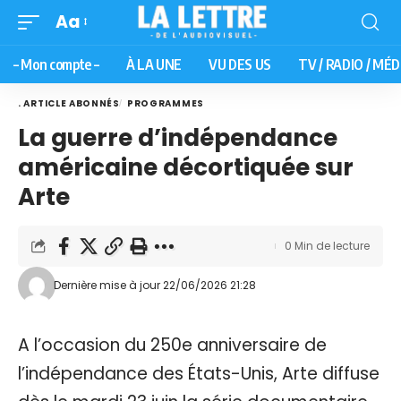
Aa
– Mon compte –
À LA UNE
VU DES US
TV / RADIO / MÉD
. ARTICLE ABONNÉS
PROGRAMMES
La guerre d’indépendance
américaine décortiquée sur
Arte
0 Min de lecture
Dernière mise à jour 22/06/2026 21:28
A l’occasion du 250e anniversaire de
l’indépendance des États-Unis, Arte diffuse