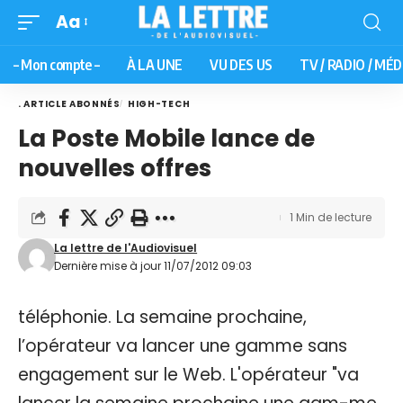
Aa
– Mon compte –
À LA UNE
VU DES US
TV / RADIO / MÉD
. ARTICLE ABONNÉS
HIGH-TECH
La Poste Mobile lance de
nouvelles offres
1 Min de lecture
La lettre de l'Audiovisuel
Dernière mise à jour 11/07/2012 09:03
téléphonie. La semaine prochaine,
l’opérateur va lancer une gamme sans
engagement sur le Web. L'opérateur "va