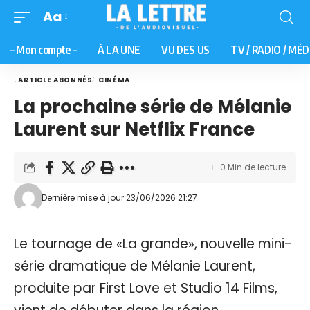
Aa
– Mon compte –
À LA UNE
VU DES US
TV / RADIO / MÉD
. ARTICLE ABONNÉS
CINÉMA
La prochaine série de Mélanie
Laurent sur Netflix France
0 Min de lecture
Dernière mise à jour 23/06/2026 21:27
Le tournage de «La grande», nouvelle mini-
série dramatique de Mélanie Laurent,
produite par First Love et Studio 14 Films,