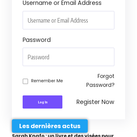
Username or Email Address
Password
Forgot
Remember Me
Password?
Register Now
Log In
Les dernières actus
Sarah Knafo : un livre et des visées pour