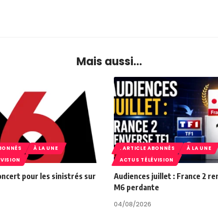
Mais aussi...
ABONNÉS
À LA UNE
. ARTICLE ABONNÉS
À LA UNE
ÉVISION
ACTUS TÉLÉVISION
oncert pour les sinistrés sur
Audiences juillet : France 2 r
M6 perdante
04/08/2026