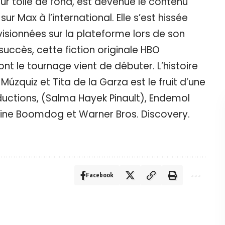
ur toile de fond, est devenue le contenu
ur Max à l’international. Elle s’est hissée
 visionnées sur la plateforme lors de son
uccès, cette fiction originale HBO
t le tournage vient de débuter. L’histoire
zquiz et Tita de la Garza est le fruit d’une
uctions, (Salma Hayek Pinault), Endemol
hine Boomdog et Warner Bros. Discovery.
Facebook