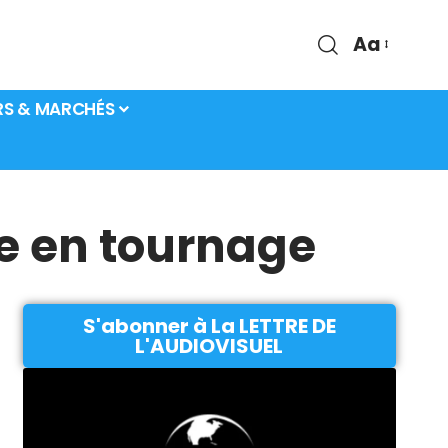
Aa
RS & MARCHÉS
re en tournage
S'abonner à La LETTRE DE
L'AUDIOVISUEL