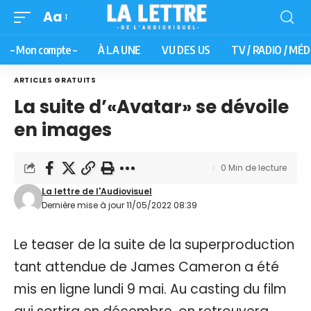
Aa
– Mon compte –
À LA UNE
VU DES US
TV / RADIO / MÉD
ARTICLES GRATUITS
La suite d’«Avatar» se dévoile
en images
0 Min de lecture
La lettre de l'Audiovisuel
Dernière mise à jour 11/05/2022 08:39
Le teaser de la suite de la superproduction
tant attendue de James Cameron a été
mis en ligne lundi 9 mai. Au casting du film