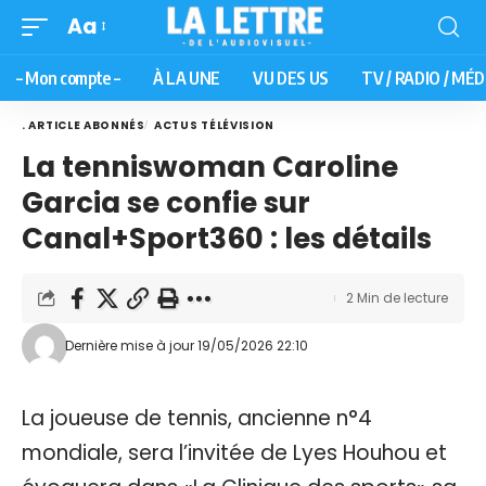
Aa
– Mon compte –
À LA UNE
VU DES US
TV / RADIO / MÉD
. ARTICLE ABONNÉS
ACTUS TÉLÉVISION
La tenniswoman Caroline
Garcia se confie sur
Canal+Sport360 : les détails
2 Min de lecture
Dernière mise à jour 19/05/2026 22:10
La joueuse de tennis, ancienne n°4
mondiale, sera l’invitée de Lyes Houhou et