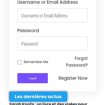
Username or Email Address
Password
Forgot
Remember Me
Password?
Register Now
Log In
Les dernières actus
Sarah Knafo : un livre et des visées pour