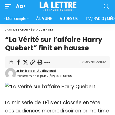
Aa
– Mon compte –
À LA UNE
VU DES US
TV / RADIO / MÉD
. ARTICLE ABONNÉS
AUDIENCES
“La Vérité sur l’affaire Harry
Quebert” finit en hausse
2 Min de lecture
La lettre de l'Audiovisuel
Dernière mise à jour 21/12/2018 08:59
La minisérie de TF1 s’est classée en tête
des audiences mercredi soir en prime time