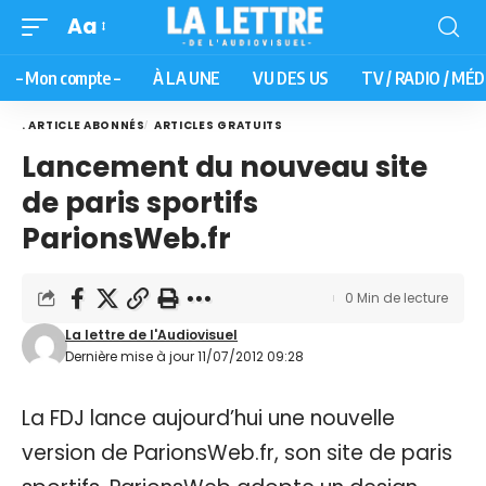
Aa
– Mon compte –
À LA UNE
VU DES US
TV / RADIO / MÉD
. ARTICLE ABONNÉS
ARTICLES GRATUITS
Lancement du nouveau site
de paris sportifs
ParionsWeb.fr
0 Min de lecture
La lettre de l'Audiovisuel
Dernière mise à jour 11/07/2012 09:28
La FDJ lance aujourd’hui une nouvelle
version de ParionsWeb.fr, son site de paris