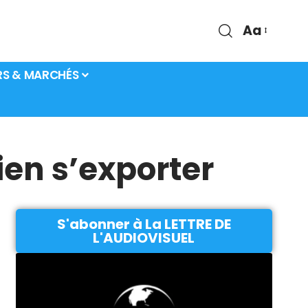
Aa
RS & MARCHÉS
ien s’exporter
S'abonner à La LETTRE DE
L'AUDIOVISUEL