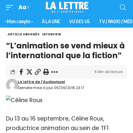
Aa
– Mon compte –
À LA UNE
VU DES US
TV / RADIO / MÉD
. ARTICLE ABONNÉS
INTERVIEW
“L’animation se vend mieux à
l’international que la fiction”
6 Min de lecture
La lettre de l'Audiovisuel
Dernière mise à jour 05/09/2016 23:17
Du 13 au 16 septembre, Céline Roux,
productrice animation au sein de TF1