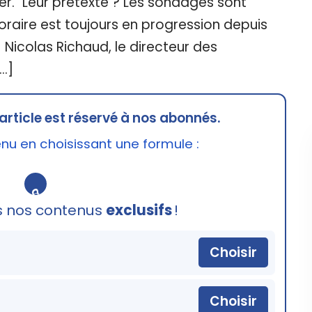
er. “Leur prétexte ? Les sondages sont
raire est toujours en progression depuis
il. Nicolas Richaud, le directeur des
…]
article est réservé à nos abonnés.
u en choisissant une formule :
🔒
s nos contenus
exclusifs
!
Choisir
Choisir