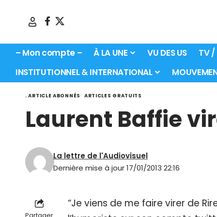
– Mon compte –
À LA UNE
VU DES US
TV /
INSTITUTIONNEL & INTERNATIONAL
MOUVEMEN
. ARTICLE ABONNÉS
ARTICLES GRATUITS
Laurent Baffie vi
La lettre de l'Audiovisuel
Dernière mise à jour 17/01/2013 22:16
“Je viens de me faire virer de Rir
Partager