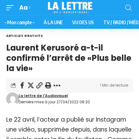
Aa
– Mon compte –
À LA UNE
VU DES US
TV / RADIO / MÉD
ARTICLES GRATUITS
Laurent Kerusoré a-t-il
confirmé l’arrêt de «Plus belle
la vie»
1 Min de lecture
La lettre de l'Audiovisuel
Dernière mise à jour 27/04/2022 08:20
Le 22 avril, l’acteur a publié sur Instagram
une vidéo, supprimée depuis, dans laquelle