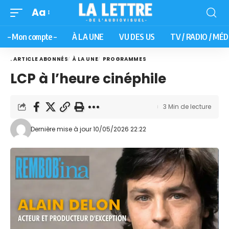
Aa
– Mon compte –
À LA UNE
VU DES US
TV / RADIO / MÉD
. ARTICLE ABONNÉS
À LA UNE
PROGRAMMES
LCP à l’heure cinéphile
3 Min de lecture
Dernière mise à jour 10/05/2026 22:22