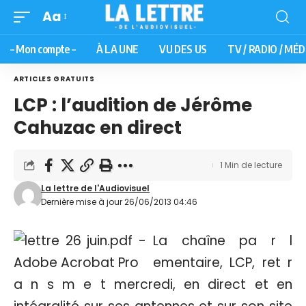
Aa
– Mon compte –
À LA UNE
VU DES US
TV / RADIO / MÉD
ARTICLES GRATUITS
LCP : l’audition de Jérôme
Cahuzac en direct
1 Min de lecture
La lettre de l'Audiovisuel
Dernière mise à jour 26/06/2013 04:46
La chaîne pa r l
ementaire, LCP, ret r
a n s m e t mercredi, en direct et en