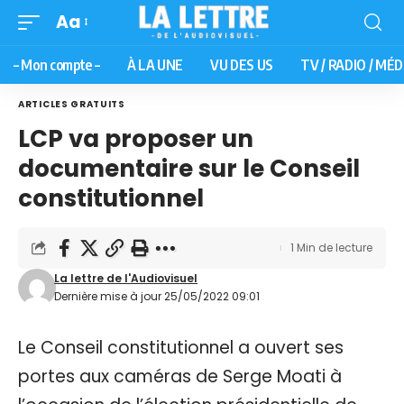
Aa
– Mon compte –
À LA UNE
VU DES US
TV / RADIO / MÉD
ARTICLES GRATUITS
LCP va proposer un
documentaire sur le Conseil
constitutionnel
1 Min de lecture
La lettre de l'Audiovisuel
Dernière mise à jour 25/05/2022 09:01
Le Conseil constitutionnel a ouvert ses
portes aux caméras de Serge Moati à