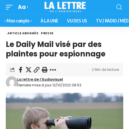
Aa
– Mon compte –
À LA UNE
VU DES US
TV / RADIO / MÉD
. ARTICLE ABONNÉS
PRESSE
Le Daily Mail visé par des
plaintes pour espionnage
2 Min de lecture
La lettre de l'Audiovisuel
Dernière mise à jour 12/10/2022 08:52