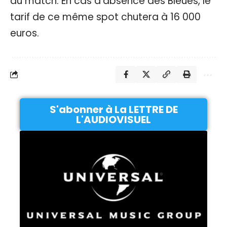
au match. En cas d’absence des Bleues, le
tarif de ce même spot chutera à 16 000
euros.
S'abonner à La LETTRE DE
L'AUDIOVISUEL