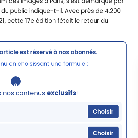
um des images à Paris, s’est démarqué par
 du public indique-t-il. Avec près de 4.200
, cette 17e édition fêtait le retour du
article est réservé à nos abonnés.
u en choisissant une formule :
🔒
s nos contenus
exclusifs
!
Choisir
Choisir